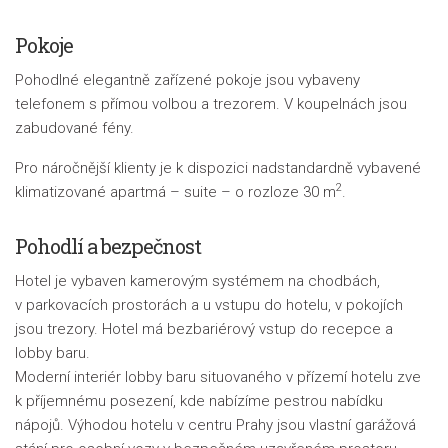
Pokoje
Pohodlné elegantně zařízené pokoje jsou vybaveny
telefonem s přímou volbou a trezorem. V koupelnách jsou
zabudované fény.
Pro náročnější klienty je k dispozici nadstandardně vybavené
2
klimatizované apartmá – suite – o rozloze 30 m
.
Pohodlí a bezpečnost
Hotel je vybaven kamerovým systémem na chodbách,
v parkovacích prostorách a u vstupu do hotelu, v pokojích
jsou trezory. Hotel má bezbariérový vstup do recepce a
lobby baru.
Moderní interiér lobby baru situovaného v přízemí hotelu zve
k příjemnému posezení, kde nabízíme pestrou nabídku
nápojů. Výhodou hotelu v centru Prahy jsou vlastní garážová