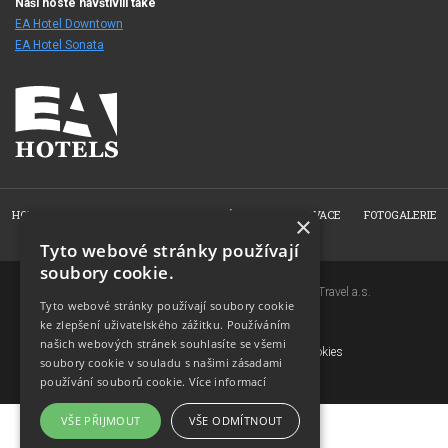
Naši hosté navštívili také
EA Hotel Downtown
EA Hotel Sonata
HOME
O HOTELU
POKOJE
NABÍDKY
REZERVACE
FOTOGALERIE
×
KONTAKT
Tyto webové stránky používají
soubory cookie.
Copyright © 2007-2026 EuroAgentur Hotels&Travel a.s.
Tyto webové stránky používají soubory cookie
www.bezvapobyt.cz
ke zlepšení uživatelského zážitku. Používáním
Všeobecné podmínky rezervace
našich webových stránek souhlasíte se všemi
Deklarace o ochraně osobních údajů
|
Cookies
soubory cookie v souladu s našimi zásadami
Topinfo DIGITAL
používání souborů cookie.
Více informací
VŠE PŘIJMOUT
VŠE ODMÍTNOUT