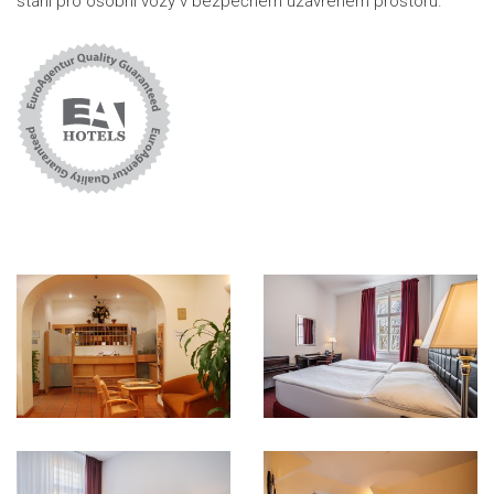
stání pro osobní vozy v bezpečném uzavřeném prostoru.