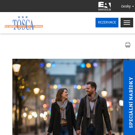
česky
Tog
REZERVACE
nav
SPECIÁLNÍ NABÍDKY