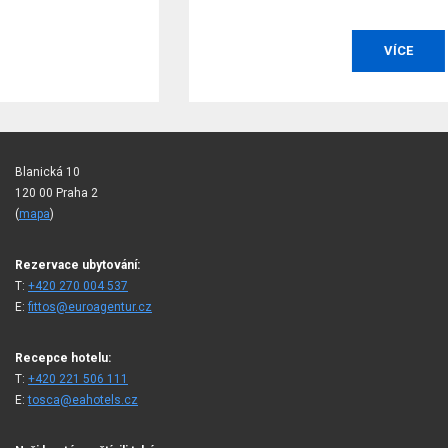
VÍCE
Blanická 10
120 00 Praha 2
(
mapa
)
Rezervace ubytování:
T:
+420 270 004 537
E:
fittos@euroagentur.cz
Recepce hotelu:
T:
+420 221 506 111
E:
tosca@eahotels.cz