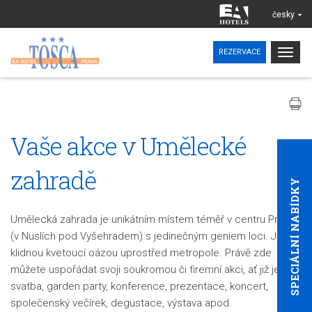
česky
Togg
REZERVACE
navig
Vaše akce v Umělecké
zahradě
SPECIÁLNÍ NABÍDKY
Umělecká zahrada je unikátním místem téměř v centru Prahy
(v Nuslích pod Vyšehradem) s jedinečným geniem loci. Je
klidnou kvetoucí oázou uprostřed metropole. Právě zde
můžete uspořádat svoji soukromou či firemní akci, ať již je to
svatba, garden party, konference, prezentace, koncert,
společenský večírek, degustace, výstava apod.