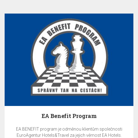
EA Benefit Program
EA BENEFIT program je odměnou klientům společnosti
EuroAgentur Hotels&Travel za jejich věrnost EA Hotels.