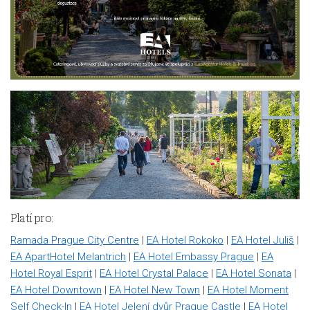
Platí pro:
Ramada Prague City Centre
|
EA Hotel Rokoko
|
EA Hotel Juliš
|
EA ApartHotel Melantrich
|
EA Hotel Embassy Prague
|
EA
Hotel Royal Esprit
|
EA Hotel Crystal Palace
|
EA Hotel Sonata
|
EA Hotel Downtown
|
EA Hotel New Town
|
EA Hotel Moment
Self Check-In
|
EA Hotel Jelení dvůr Prague Castle
|
EA Hotel