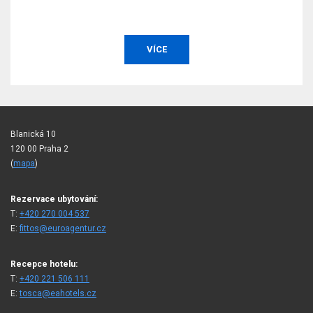
VÍCE
Blanická 10
120 00 Praha 2
(
mapa
)
Rezervace ubytování:
T:
+420 270 004 537
E:
fittos@euroagentur.cz
Recepce hotelu:
T:
+420 221 506 111
E:
tosca@eahotels.cz