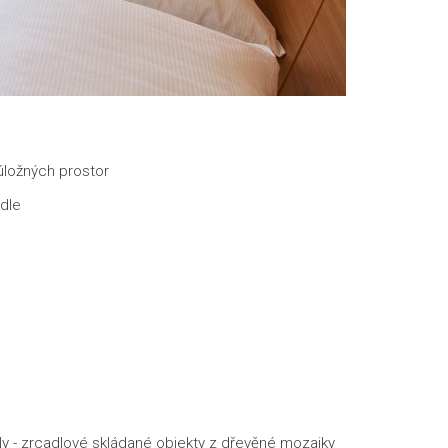
úložných prostor
idle
ly - zrcadlové skládané objekty z dřevěné mozaiky