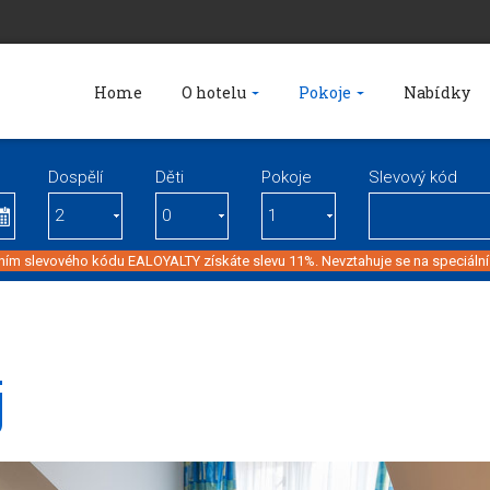
Home
O hotelu
Pokoje
Nabídky
Dospělí
Děti
Pokoje
Slevový kód
ím slevového kódu EALOYALTY získáte slevu 11%. Nevztahuje se na speciální
j