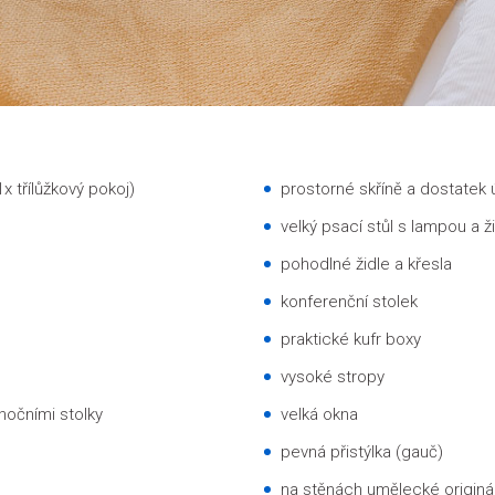
x třílůžkový pokoj)
prostorné skříně a dostatek 
velký psací stůl s lampou a ž
pohodlné židle a křesla
konferenční stolek
praktické kufr boxy
vysoké stropy
nočními stolky
velká okna
pevná přistýlka (gauč)
na stěnách umělecké originá