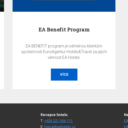
EA Benefit Program
EA BENEFIT program je odměnou klientům
společnosti EuroAgentur Hotels&Travel za jejich
věrnost EA Hotels.
VÍCE
Recepce hotelu:
Na
T:
+420 221 506 111
EA
E:
tosca@eahotels.cz
EA