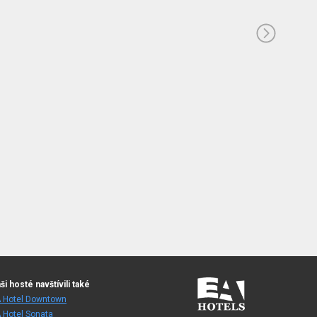
ši hosté navštívili také
 Hotel Downtown
 Hotel Sonata