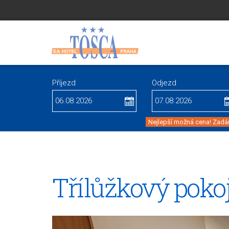
Příjezd
Odjezd
Nejlepší možná cena! Zadán
Třílůžkový poko