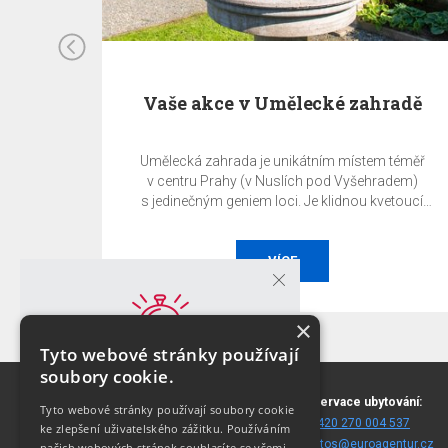
Vaše akce v Umělecké zahradě
Umělecká zahrada je unikátním místem téměř
v centru Prahy (v Nuslích pod Vyšehradem)
s jedinečným geniem loci. Je klidnou kvetoucí
oázou uprostřed metropole. Právě zde můžete
uspořádat svoji soukromou či firemní akci, ať již je
to svatba, garden party, konference, prezentace,
VÍCE
koncert, společenský večírek, degustace, výstava
apod.
×
Tyto webové stránky používají
GARANCE NEJNIŽŠÍ CENY!
soubory cookie.
Nejvýhodnější cenu dostanete pouze při
Blanická 10
Rezervace ubytování:
rezervaci z těchto stránek!
Tyto webové stránky používají soubory cookie
120 00 Praha 2
T:
+420 270 004 537
ke zlepšení uživatelského zážitku. Používáním
(
mapa
)
E:
fittos@euroagentur.cz
našich webových stránek souhlasíte se všemi