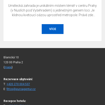
Umělecká zahrada je unikátním místem téměř v centru Prahy
(v Nuslích pod Vyšehradem) s jedinečným geniem loci. Je
klidnou kvetoucí oázou uprostřed metropole. Právě zde
můžete uspořádat svoji soukromou či firemní akci, ať již je
to svatba, garden party, konference, prezentace, koncert,
společenský večírek, degustace, výstava apod.
VÍCE
Blanická 10
120 00 Praha 2
(
mapa
)
Rezervace ubytování:
T:
+420 270 004 537
E:
fittos@euroagentur.cz
Recepce hotelu: