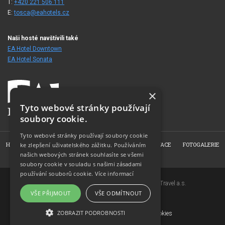
T:
+420 221 506 111
E:
tosca@eahotels.cz
Naši hosté navštívili také
EA Hotel Downtown
EA Hotel Sonata
×
Tyto webové stránky používají
soubory cookie.
Tyto webové stránky používají soubory cookie
HOME
O HOTELU
POKOJE
NABÍDKY
REZERVACE
FOTOGALERIE
ke zlepšení uživatelského zážitku. Používáním
našich webových stránek souhlasíte se všemi
KONTAKT
soubory cookie v souladu s našimi zásadami
používání souborů cookie.
Více informací
Copyright © 2007-2026 EuroAgentur Hotels&Travel a.s.
VŠE PŘIJMOUT
VŠE ODMÍTNOUT
www.bezvapobyt.cz
Všeobecné podmínky rezervace
ZOBRAZIT PODROBNOSTI
Deklarace o ochraně osobních údajů
|
Cookies
Topinfo DIGITAL