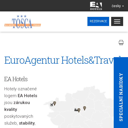
česky
Togg
REZERVACE
navig
EuroAgentur Hotels&Travel
SPECIÁLNÍ NABÍDKY
EA Hotels
Hotely označené
logem
EA Hotels
jsou
zárukou
kvality
poskytovaných
služeb,
stability
,