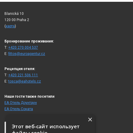
Blanická 10
120 00 Praha 2
(
карта
)
Бронирование проживания:
T:
+420 270 004 537
E:
fittos@euroagentur.cz
Рецепция отеля:
T:
+420 221 506 111
E:
tosca@eahotels.cz
Наши гости также посетили
ЕА Отель Доунтаун
ЕА Отель Cоната
×
Этот веб-сайт использует
файлы cookie