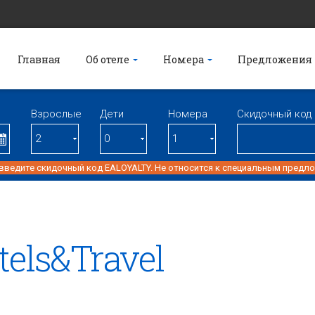
Главная
Об отеле
Номера
Предложения
Взрослые
Дети
Номерa
Скидочный код
 введите скидочный код EALOYALTY. Не относится к специальным предл
tels&Travel