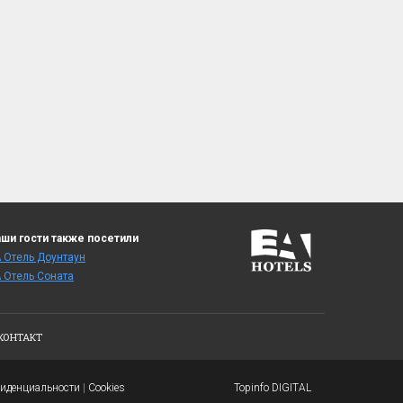
ши гости также посетили
 Отель Доунтаун
 Отель Cоната
КОНТАКТ
фиденциальности
|
Cookies
Topinfo DIGITAL