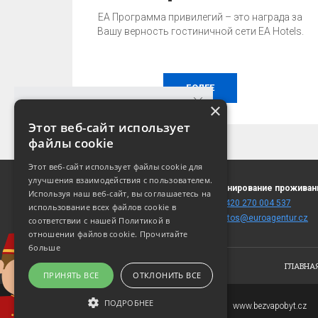
EA Программа привилегий – это награда за
Вашу верность гостиничной сети EA Hotels.
БОЛЕЕ
×
Этот веб-сайт использует
файлы cookie
ГАРАНТИЯ ЛУЧШЕЙ ЦЕНЫ!
Этот веб-сайт использует файлы cookie для
Лучшую цену можно получить только при
улучшения взаимодействия с пользователем.
Blanická 10
Бронирование проживан
бронировании на этом сайте!
Используя наш веб-сайт, вы соглашаетесь на
120 00 Praha 2
T:
+420 270 004 537
использование всех файлов cookie в
(
карта
)
E:
fittos@euroagentur.cz
соответствии с нашей Политикой в ​​
УЗНАТЬ ЦЕНУ И НАЛИЧИЕ
отношении файлов cookie.
Прочитайте
больше
ГЛАВНА
ПРИНЯТЬ ВСЕ
ОТКЛОНИТЬ ВСЕ
ПОДРОБНЕЕ
Copyright © 2007-2026
www.bezvapobyt.cz