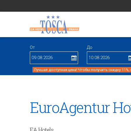
От
До
Лучшая доступная цена! Чтобы получить скидку 11%,
EuroAgentur Ho
EA Hotels