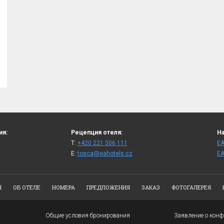
ия:
Рецепция отеля:
На
T:
+420 221 506 111
ЕА
E:
tosca@eahotels.cz
ЕА
Я
ОБ ОТЕЛЕ
НОМЕРА
ПРЕДЛОЖЕНИЯ
ЗАКАЗ
ФОТОГАЛЕРЕЯ
Общие условия бронирования
Заявление о кон