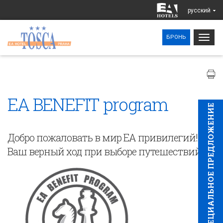
pусский
Togg
БРОНЬ
navig
EA BENEFIT program
CПЕЦИAЛЬНОЕ ПРЕДЛОЖЕНИЕ
Добро пожаловать в мир EA привилегий!
Ваш верный ход при выборе путешествий!