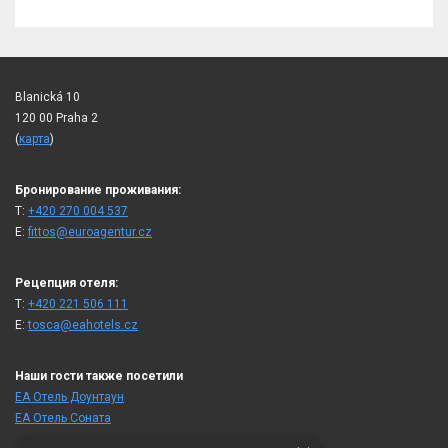
Blanická 10
120 00 Praha 2
(
карта
)
Бронирование проживания:
T:
+420 270 004 537
E:
fittos@euroagentur.cz
Рецепция отеля:
T:
+420 221 506 111
E:
tosca@eahotels.cz
Наши гости также посетили
ЕА Отель Доунтаун
ЕА Отель Cоната