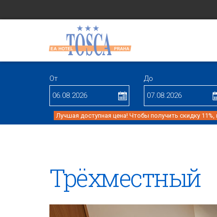
От
До
Лучшая доступная цена! Чтобы получить скидку 11%,
Трёхместный