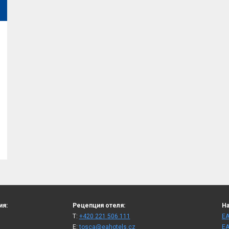
ия:
Рецепция отеля:
На
T:
+420 221 506 111
ЕА
E:
tosca@eahotels.cz
ЕА