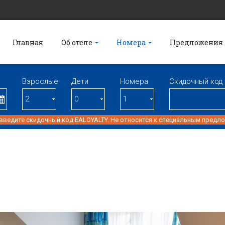
Главная
Об отеле
Номера
Предложения
Взрослые
Дети
Номерa
Скидочный код
 введите скидочный код EALOYALTY. Не относится к специальным предл