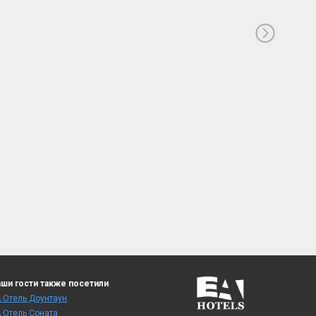
ши гости также посетили
 Отель Доунтаун
 Отель Cоната