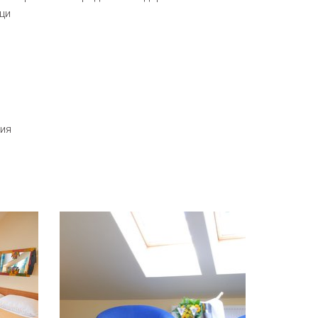
ци
ния