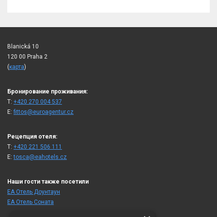
Blanická 10
120 00 Praha 2
(
карта
)
Бронирование проживания:
T:
+420 270 004 537
E:
fittos@euroagentur.cz
Рецепция отеля:
T:
+420 221 506 111
E:
tosca@eahotels.cz
Наши гости также посетили
ЕА Отель Доунтаун
ЕА Отель Cоната