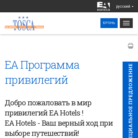
pусский
Togg
БРОНЬ
navig
EA Программа
CПЕЦИAЛЬНОЕ ПРЕДЛОЖЕНИЕ
привилегий
Добро пожаловать в мир
привилегий EA Hotels !
EA Hotels - Ваш верный ход при
выборе путешествий!