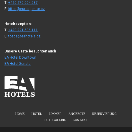
T:
+420 270 004 537
E:
fittos@euroagentur.cz
Hotelrezeption:
T:
+420 221 506 111
E:
tosca@eahotels.cz
Unsere Gäste besuchten auch
EA Hotel Downtown
EA Hotel Sonata
HOME
HOTEL
ZIMMER
ANGEBOTE
RESERVIERUNG
FOTOGALERIE
KONTAKT