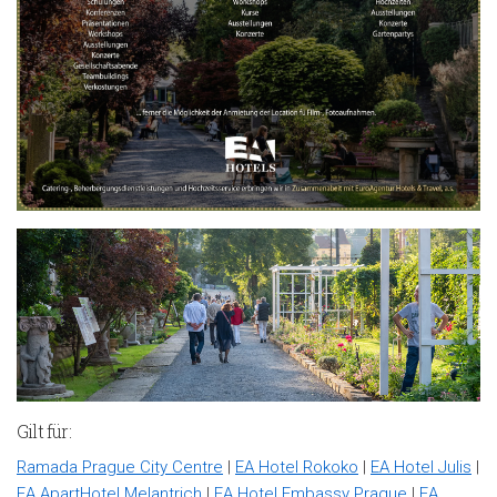
Gilt für:
Ramada Prague City Centre
|
EA Hotel Rokoko
|
EA Hotel Julis
|
EA ApartHotel Melantrich
|
EA Hotel Embassy Prague
|
EA