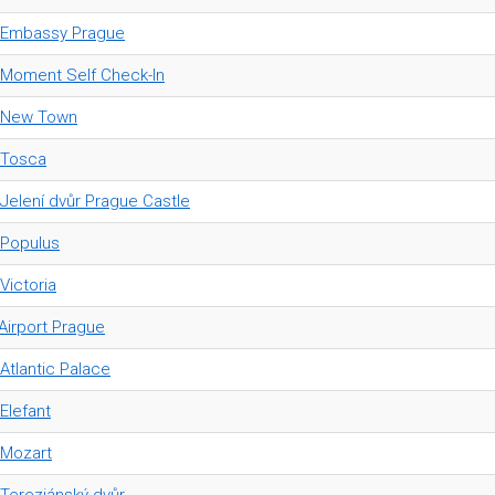
 Embassy Prague
 Moment Self Check-In
l New Town
 Tosca
 Jelení dvůr Prague Castle
 Populus
Victoria
irport Prague
Atlantic Palace
Elefant
 Mozart