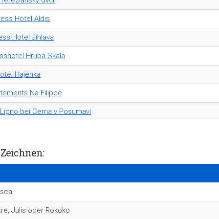
 Tereziánský dvůr
ess Hotel Aldis
ess Hotel Jihlava
sshotel Hruba Skala
otel Hajenka
tements Na Filipce
 Lipno bei Cerna v Posumavi
 Zeichnen:
osca
re, Julis oder Rokoko