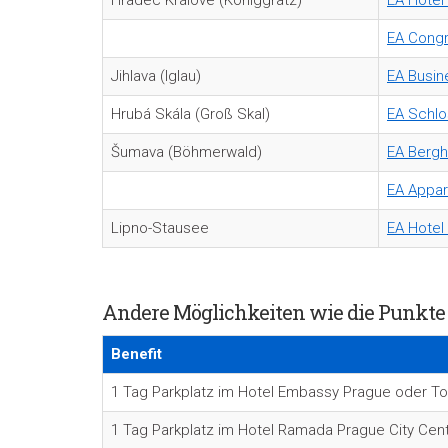
Hradec Králové (Königgrätz)
EA Hotel
EA Congr
Jihlava (Iglau)
EA Busin
Hrubá Skála
(Groß Skal)
EA Schlo
Šumava (
Böhmerwald)
EA Bergh
EA Appar
Lipno-Stausee
EA Hotel
A
ndere Möglichkeiten wie die Punkte
Benefit
1 Tag Parkplatz im Hotel Embassy Prague oder T
1 Tag Parkplatz im Hotel Ramada Prague City Cent