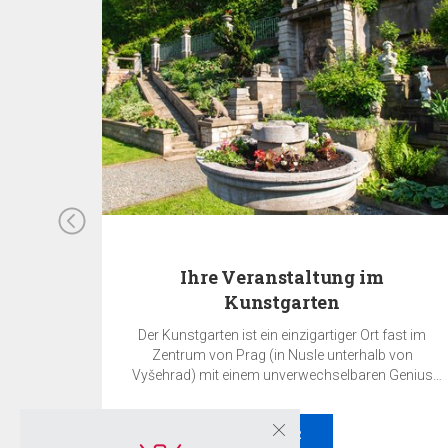
Ihre Veranstaltung im
Kunstgarten
Der Kunstgarten ist ein einzigartiger Ort fast im
Zentrum von Prag (in Nusle unterhalb von
Vyšehrad) mit einem unverwechselbaren Genius
Loci. Er ist eine ruhige, blühende Oase inmitten der
Metropole. Genau hier können Sie Ihre private oder
geschäftliche Veranstaltung ausrichten – sei es
MEHR