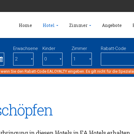
Home
Hotel
Zimmer
Angebote
Erwachsene
Kinder
Zimmer
Rabatt-Code
 wenn Sie den Rabatt-Code EALOYALTY eingeben. Es gilt nicht für die Spezial
schöpfen
bringung in diesen Hotels in EA Hotels erhalten.