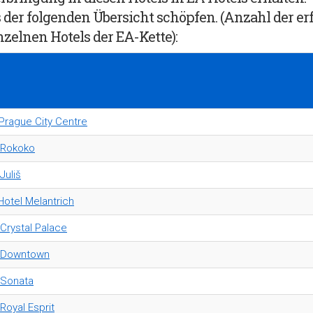
er folgenden Übersicht schöpfen. (Anzahl der er
nzelnen Hotels der EA-Kette)
:
rague City Centre
 Rokoko
Juliš
Hotel Melantrich
 Crystal Palace
l Downtown
 Sonata
Royal Esprit