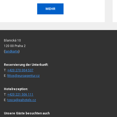
 sei es
ine
MEHR
d, eine
Blanická 10
120 00 Praha 2
(
landkarte
)
Reservierung der Unterkunft:
T:
+420 270 004 537
E:
fittos@euroagentur.cz
Hotelrezeption:
T:
+420 221 506 111
E:
tosca@eahotels.cz
Unsere Gäste besuchten auch