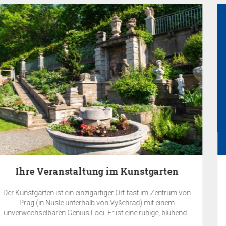
en
EA Benefit Program
rum von
EA BENEFIT Prgramm ist die Belohnung für die Kund
em
Gesellschaft EuroAgentur Hotels & Travel für Ihre Treue
lühende
unserer EA Hotels Kette.
 Ihre