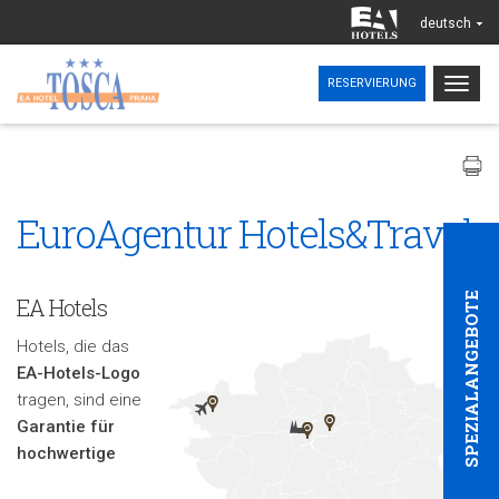
deutsch
Togg
RESERVIERUNG
navig
EuroAgentur Hotels&Travel
SPEZIALANGEBOTE
EA Hotels
Hotels, die das
EA-Hotels-Logo
tragen, sind eine
Garantie für
hochwertige