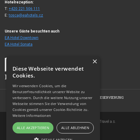
Hotelrezeption:
T:
+420 221 506 111
E:
tosca@eahotels.cz
Unsere Gäste besuchten auch
EA Hotel Downtown
EA Hotel Sonata
×
Diese Webseite verwendet
Cookies.
Wir verwenden Cookies, um die
Benutzerfreundlichkeit unserer Website zu
HOME
HOTEL
ZIMMER
ANGEBOTE
RESERVIERUNG
verbessern. Durch die weitere Nutzung unserer
Webseite stimmen Sie der Verwendung von
FOTOGALERIE
KONTAKT
Cookies gemäß unserer Cookie-Richtlinie zu.
Weitere Informationen
Copyright © 2007-2026 EuroAgentur Hotels&Travel a.s.
ALLE AKZEPTIEREN
ALLE ABLEHNEN
www.bezvapobyt.cz
Allgemeine Buchungsbedingungen
DETAILS ANZEIGEN