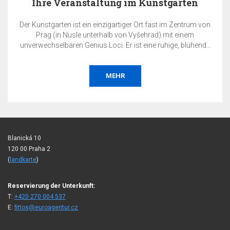
Ihre Veranstaltung im Kunstgarten
Der Kunstgarten ist ein einzigartiger Ort fast im Zentrum von
Prag (in Nusle unterhalb von Vyšehrad) mit einem
unverwechselbaren Genius Loci. Er ist eine ruhige, blühende
Oase inmitten der Metropole. Genau hier können Sie Ihre
private oder geschäftliche Veranstaltung ausrichten – sei es
eine Hochzeit, eine Gartenparty, eine Konferenz, eine
MEHR
Präsentation, ein Konzert, ein gesellschaftlicher Abend, eine
Verkostung, eine Ausstellung oder Ähnliches.
Blanická 10
120 00 Praha 2
(
landkarte
)
Reservierung der Unterkunft:
T:
+420 270 004 537
E:
fittos@euroagentur.cz