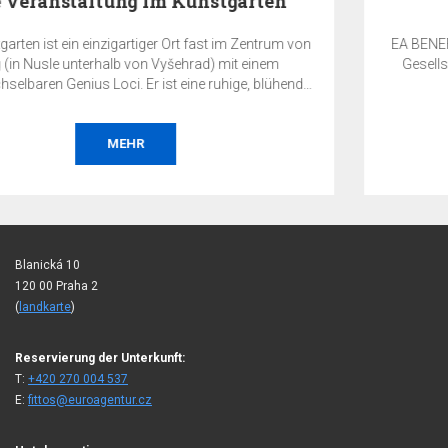
EA Benefit Program
EA BENEFIT Prgramm ist die Belohnung für die Kunden der
Gesellschaft EuroAgentur Hotels & Travel für Ihre Treue
unserer EA Hotels Kette.
MEHR
Blanická 10
120 00 Praha 2
(
landkarte
)
Reservierung der Unterkunft:
T:
+420 270 004 537
E:
fittos@euroagentur.cz