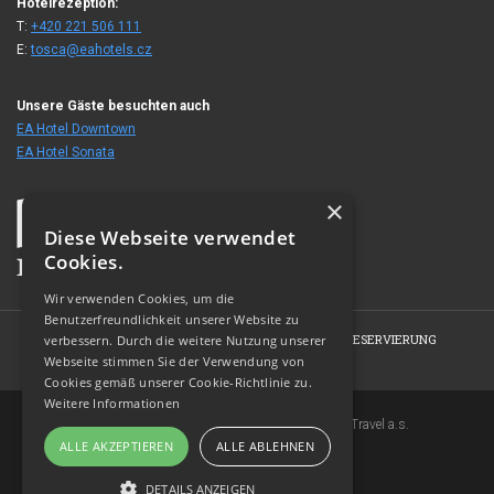
Hotelrezeption:
T:
+420 221 506 111
E:
tosca@eahotels.cz
Unsere Gäste besuchten auch
EA Hotel Downtown
EA Hotel Sonata
×
Diese Webseite verwendet
Cookies.
Wir verwenden Cookies, um die
Benutzerfreundlichkeit unserer Website zu
HOME
HOTEL
ZIMMER
ANGEBOTE
RESERVIERUNG
verbessern. Durch die weitere Nutzung unserer
Webseite stimmen Sie der Verwendung von
FOTOGALERIE
KONTAKT
Cookies gemäß unserer Cookie-Richtlinie zu.
Weitere Informationen
Copyright © 2007-2026 EuroAgentur Hotels&Travel a.s.
ALLE AKZEPTIEREN
ALLE ABLEHNEN
www.bezvapobyt.cz
Allgemeine Buchungsbedingungen
DETAILS ANZEIGEN
Datenschutzerklärung
|
Cookies